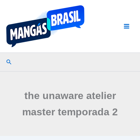
Ir
para
o
conteúdo
Pesquisar
the unaware atelier
master temporada 2