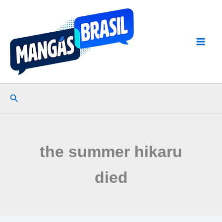
Ir
para
o
conteúdo
Pesquisar
the summer hikaru
died