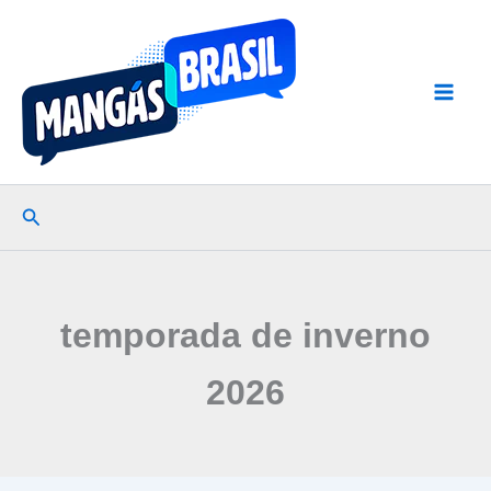
Ir
para
o
conteúdo
Pesquisar
temporada de inverno
2026