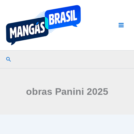
Ir
para
o
conteúdo
Pesquisar
obras Panini 2025