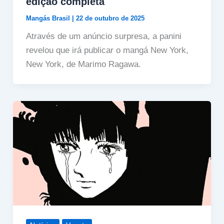
edição completa
Mangás Brasil
|
22 de outubro de 2025
Através de um anúncio surpresa, a panini
revelou que irá publicar o mangá New York,
New York, de Marimo Ragawa.