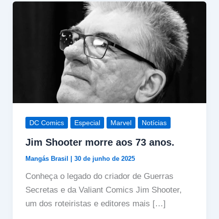
DC Comics
Especial
Marvel
Notícias
Jim Shooter morre aos 73 anos.
Mangás Brasil
|
30 de junho de 2025
Conheça o legado do criador de Guerras
Secretas e da Valiant Comics Jim Shooter,
um dos roteiristas e editores mais […]