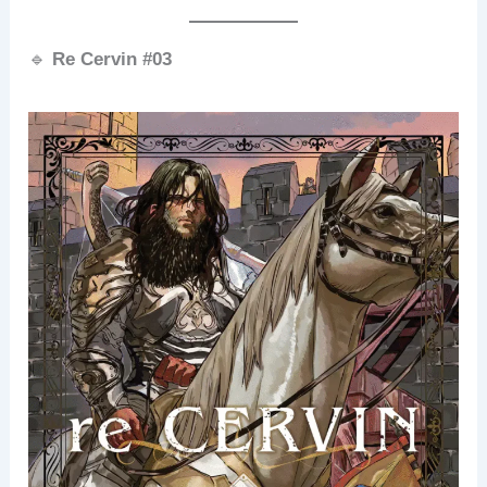
🔹
Re Cervin #03