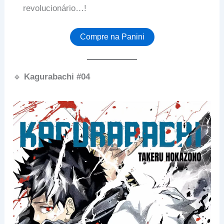
revolucionário…!
Compre na Panini
🔹
Kagurabachi #04