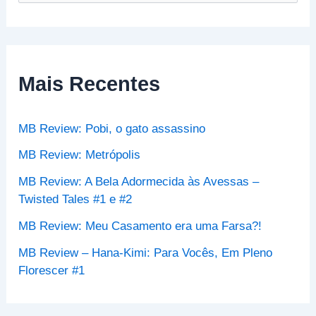
e
s
q
u
i
s
Mais Recentes
a
r
p
MB Review: Pobi, o gato assassino
o
r
MB Review: Metrópolis
:
MB Review: A Bela Adormecida às Avessas –
Twisted Tales #1 e #2
MB Review: Meu Casamento era uma Farsa?!
MB Review – Hana-Kimi: Para Vocês, Em Pleno
Florescer #1