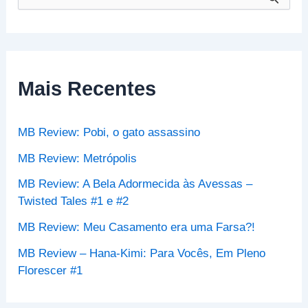
e
s
q
u
i
s
Mais Recentes
a
r
p
MB Review: Pobi, o gato assassino
o
r
MB Review: Metrópolis
:
MB Review: A Bela Adormecida às Avessas –
Twisted Tales #1 e #2
MB Review: Meu Casamento era uma Farsa?!
MB Review – Hana-Kimi: Para Vocês, Em Pleno
Florescer #1