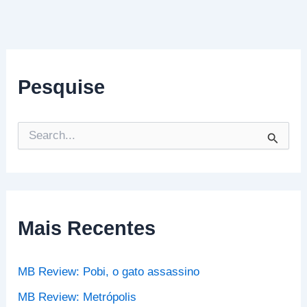
Pesquise
P
e
s
q
u
i
s
Mais Recentes
a
r
p
MB Review: Pobi, o gato assassino
o
r
MB Review: Metrópolis
: