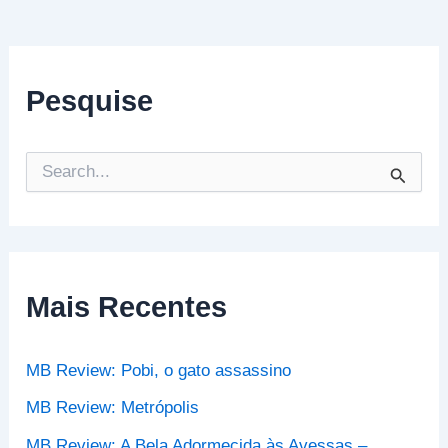
Pesquise
P
e
s
q
u
i
s
Mais Recentes
a
r
p
MB Review: Pobi, o gato assassino
o
r
MB Review: Metrópolis
:
MB Review: A Bela Adormecida às Avessas –