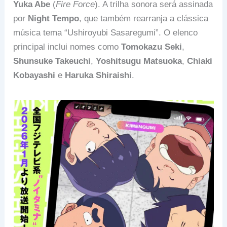
Yuka Abe
(
Fire Force
). A trilha sonora será assinada
por
Night Tempo
, que também rearranja a clássica
música tema “Ushiroyubi Sasaregumi”. O elenco
principal inclui nomes como
Tomokazu Seki
,
Shunsuke Takeuchi
,
Yoshitsugu Matsuoka
,
Chiaki
Kobayashi
e
Haruka Shiraishi
.