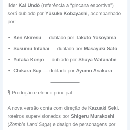
líder
Kai Undō
(referência a “gincana esportiva”)
será dublado por
Yūsuke Kobayashi
, acompanhado
por:
Ken Akiresu
— dublado por
Takuto Yokoyama
Susumu Intahai
— dublado por
Masayuki Satō
Yutaka Konjō
— dublado por
Shuya Watanabe
Chikara Suji
— dublado por
Ayumu Asakura
🎙️ Produção e elenco principal
A nova versão conta com direção de
Kazuaki Seki
,
roteiros supervisionados por
Shigeru Murakoshi
(
Zombie Land Saga
) e design de personagens por