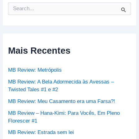
P
e
s
q
u
i
s
Mais Recentes
a
r
p
MB Review: Metrópolis
o
r
MB Review: A Bela Adormecida às Avessas –
:
Twisted Tales #1 e #2
MB Review: Meu Casamento era uma Farsa?!
MB Review – Hana-Kimi: Para Vocês, Em Pleno
Florescer #1
MB Review: Estrada sem lei