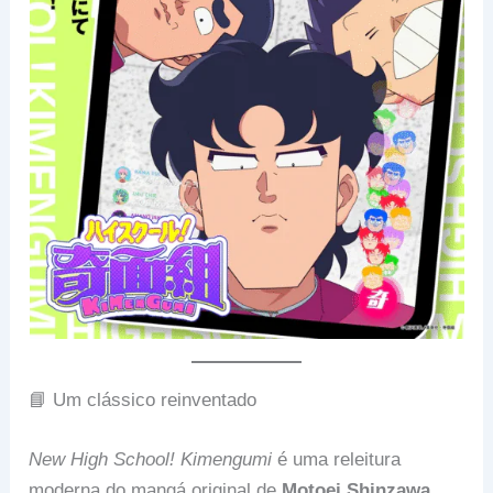
📘 Um clássico reinventado
New High School! Kimengumi
é uma releitura
moderna do mangá original de
Motoei Shinzawa
,