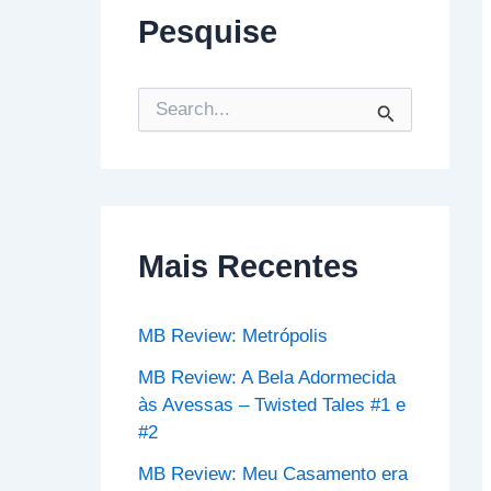
Pesquise
P
e
s
q
u
i
s
Mais Recentes
a
r
p
o
MB Review: Metrópolis
r
:
MB Review: A Bela Adormecida
às Avessas – Twisted Tales #1 e
#2
MB Review: Meu Casamento era