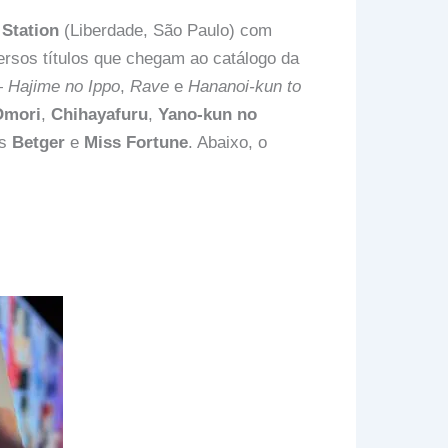
a
S
tation
(Liberdade, São Paulo) com
ersos títulos que chegam ao catálogo da
—
Hajime no Ippo
,
Rave
e
Hananoi-kun to
Omori
,
Chihayafuru
,
Yano-kun no
is
Betger
e
Miss Fortune
. Abaixo, o