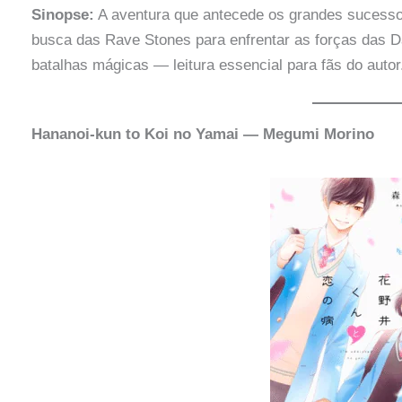
Sinopse:
A aventura que antecede os grandes sucesso
busca das Rave Stones para enfrentar as forças das D
batalhas mágicas — leitura essencial para fãs do autor
Hananoi-kun to Koi no Yamai — Megumi Morino