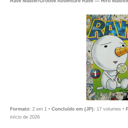
Rave Master/Groove Adventure Rave — Hiro Mashi
Formato:
2 em 1 •
Concluído em (JP):
17 volumes •
início de 2026