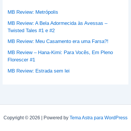
r
p
MB Review: Metrópolis
o
r
MB Review: A Bela Adormecida às Avessas –
:
Twisted Tales #1 e #2
MB Review: Meu Casamento era uma Farsa?!
MB Review – Hana-Kimi: Para Vocês, Em Pleno
Florescer #1
MB Review: Estrada sem lei
Copyright © 2026 | Powered by
Tema Astra para WordPress