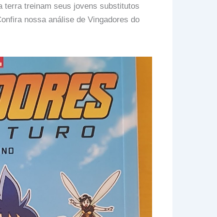
 terra treinam seus jovens substitutos
onfira nossa análise de Vingadores do