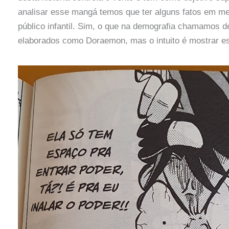
analisar esse mangá temos que ter alguns fatos em me
público infantil. Sim, o que na demografia chamamos d
elaborados como Doraemon, mas o intuito é mostrar e