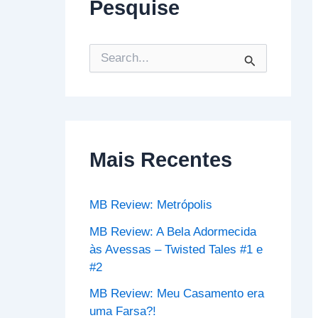
Pesquise
P
e
s
q
u
i
s
Mais Recentes
a
r
p
o
MB Review: Metrópolis
r
:
MB Review: A Bela Adormecida
às Avessas – Twisted Tales #1 e
#2
MB Review: Meu Casamento era
uma Farsa?!