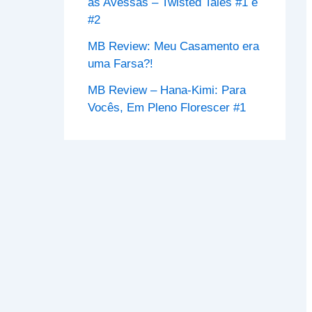
às Avessas – Twisted Tales #1 e
#2
MB Review: Meu Casamento era
uma Farsa?!
MB Review – Hana-Kimi: Para
Vocês, Em Pleno Florescer #1