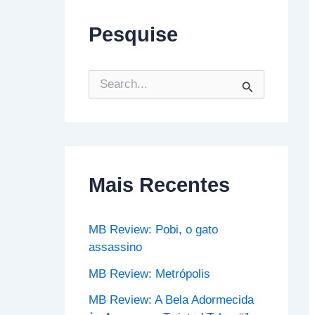
Pesquise
P
e
s
q
u
i
s
Mais Recentes
a
r
p
o
MB Review: Pobi, o gato
r
assassino
:
MB Review: Metrópolis
MB Review: A Bela Adormecida