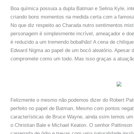
Boa química possuia a dupla Batman e Selina Kyle, inte
criando bons momentos na medida certa com a famosa 
No que diz respeito ao Charada nutro sentimentos mi
personagem é simplesmente incrível, ameaçador e do
é reduzido a um tremendo bobalhão! A cena de chilique 
Edward Nigma ao papel de um bocó aleatório. Apesar de
compromete como um todo. Mas isso graças a atuação
Felizmente o mesmo não podemos dizer do Robert Patti
perfeito no papel de Batman. Mesmo com pontos negativ
características de Bruce Wayne, ainda ssim temos um
o Christian Bale e Michael Keaton. O senhor Pattinso
carregada de ódio e trevas com uma naturalidade incrív