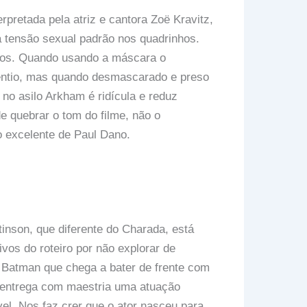
rpretada pela atriz e cantora Zoë Kravitz,
tensão sexual padrão nos quadrinhos.
stos. Quando usando a máscara o
entio, mas quando desmascarado e preso
no asilo Arkham é ridícula e reduz
 quebrar o tom do filme, não o
 excelente de Paul Dano.
nson, que diferente do Charada, está
os do roteiro por não explorar de
 Batman que chega a bater de frente com
n entrega com maestria uma atuação
el. Nos faz crer que o ator nasceu para