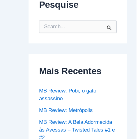
Pesquise
P
e
s
q
u
i
s
Mais Recentes
a
r
p
o
MB Review: Pobi, o gato
r
assassino
:
MB Review: Metrópolis
MB Review: A Bela Adormecida
às Avessas – Twisted Tales #1 e
#2