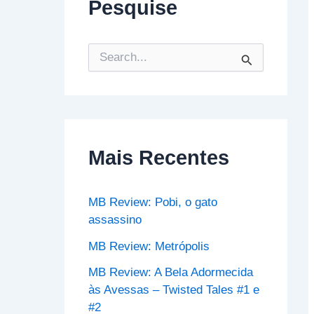
Pesquise
P
e
s
q
u
i
s
Mais Recentes
a
r
p
o
MB Review: Pobi, o gato
r
assassino
:
MB Review: Metrópolis
MB Review: A Bela Adormecida
às Avessas – Twisted Tales #1 e
#2