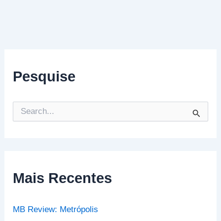
Pesquise
P
e
s
q
u
i
s
Mais Recentes
a
r
p
MB Review: Metrópolis
o
r