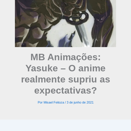
MB Animações:
Yasuke – O anime
realmente supriu as
expectativas?
Por
Misael Feitoza
/
3 de junho de 2021