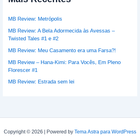
a
r
p
MB Review: Metrópolis
o
r
MB Review: A Bela Adormecida às Avessas –
:
Twisted Tales #1 e #2
MB Review: Meu Casamento era uma Farsa?!
MB Review – Hana-Kimi: Para Vocês, Em Pleno
Florescer #1
MB Review: Estrada sem lei
Copyright © 2026 | Powered by
Tema Astra para WordPress