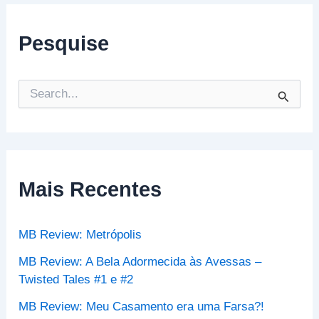
Pesquise
P
e
s
q
u
i
s
Mais Recentes
a
r
p
MB Review: Metrópolis
o
r
MB Review: A Bela Adormecida às Avessas –
:
Twisted Tales #1 e #2
MB Review: Meu Casamento era uma Farsa?!