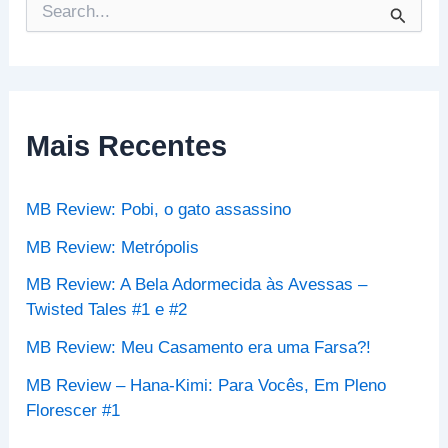
P
e
s
q
u
i
s
Mais Recentes
a
r
p
MB Review: Pobi, o gato assassino
o
r
MB Review: Metrópolis
:
MB Review: A Bela Adormecida às Avessas –
Twisted Tales #1 e #2
MB Review: Meu Casamento era uma Farsa?!
MB Review – Hana-Kimi: Para Vocês, Em Pleno
Florescer #1