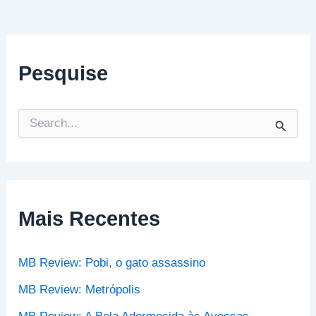
Pesquise
P
e
s
q
u
i
s
Mais Recentes
a
r
p
MB Review: Pobi, o gato assassino
o
r
MB Review: Metrópolis
: