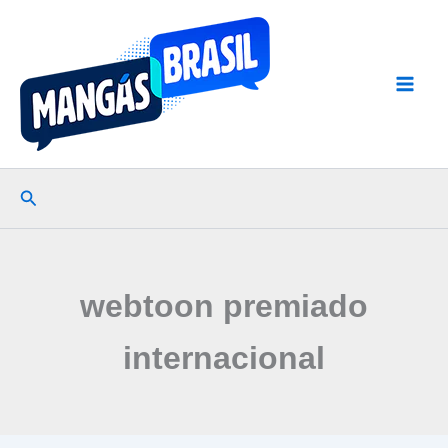
Ir
para
o
conteúdo
Pesquisar
webtoon premiado
internacional