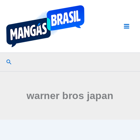
Ir
para
o
conteúdo
Pesquisar
warner bros japan