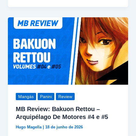
Mangás
Panini
Review
MB Review: Bakuon Rettou –
Arquipélago De Motores #4 e #5
Hugo Magella
|
18 de junho de 2026