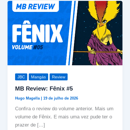
JBC
Mangás
Review
MB Review: Fênix #5
Hugo Magella
|
19 de julho de 2026
Confira o review do volume anterior. Mais um
volume de Fênix. E mais uma vez pude ter o
prazer de […]