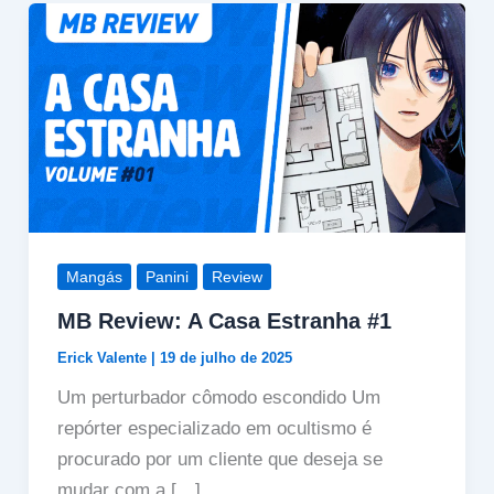
Mangás
Panini
Review
MB Review: A Casa Estranha #1
Erick Valente
|
19 de julho de 2025
Um perturbador cômodo escondido Um
repórter especializado em ocultismo é
procurado por um cliente que deseja se
mudar com a […]