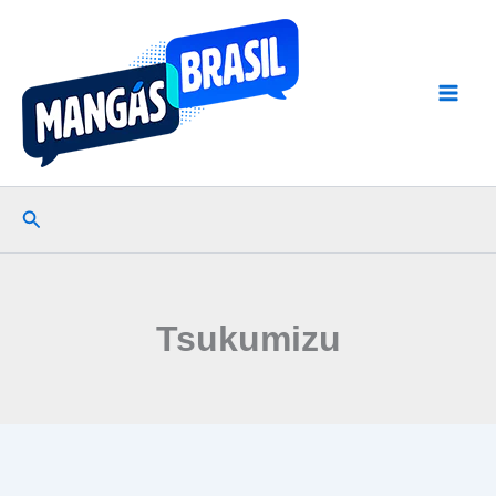
Ir
para
o
conteúdo
Pesquisar
Tsukumizu