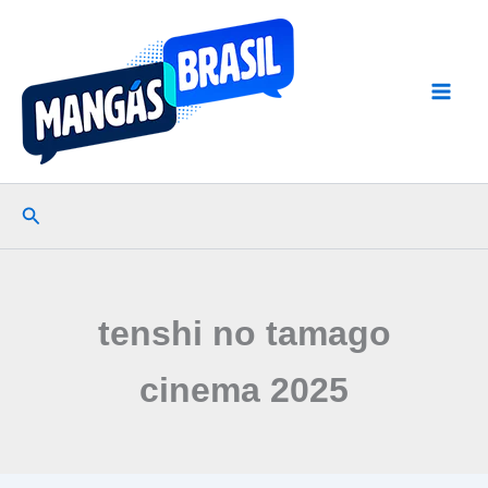
Ir
para
o
conteúdo
Pesquisar
tenshi no tamago
cinema 2025