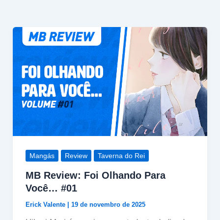
Mangás
Review
Taverna do Rei
MB Review: Foi Olhando Para
Você… #01
Erick Valente
|
19 de novembro de 2025