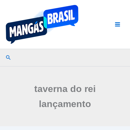
Ir
para
o
conteúdo
Pesquisar
taverna do rei
lançamento