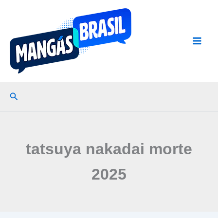
Ir
para
o
conteúdo
Pesquisar
tatsuya nakadai morte
2025