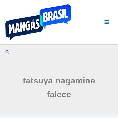
Ir
para
o
conteúdo
Pesquisar
tatsuya nagamine
falece