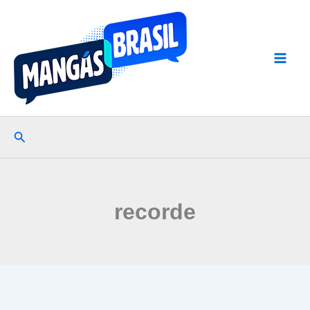
Ir
para
o
conteúdo
Pesquisar
recorde