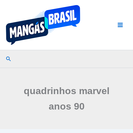
Ir
para
o
conteúdo
Pesquisar
quadrinhos marvel
anos 90