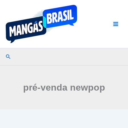
Ir
para
o
conteúdo
Pesquisar
pré-venda newpop