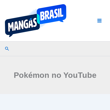
Ir
para
o
conteúdo
Pesquisar
Pokémon no YouTube