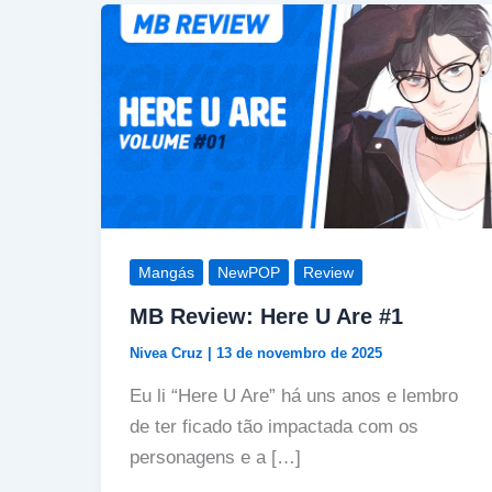
Mangás
NewPOP
Review
MB Review: Here U Are #1
Nivea Cruz
|
13 de novembro de 2025
Eu li “Here U Are” há uns anos e lembro
de ter ficado tão impactada com os
personagens e a […]