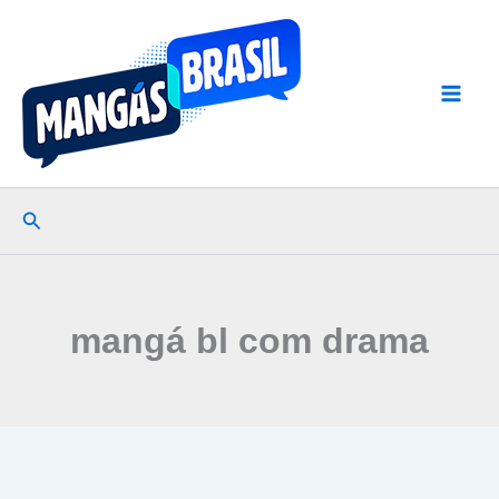
Ir
para
o
conteúdo
Pesquisar
mangá bl com drama