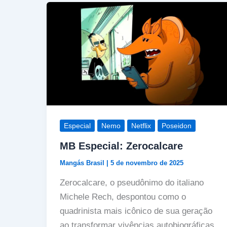
Especial
Nemo
Netflix
Poseidon
MB Especial: Zerocalcare
Mangás Brasil
|
5 de novembro de 2025
Zerocalcare, o pseudônimo do italiano
Michele Rech, despontou como o
quadrinista mais icônico de sua geração
ao transformar vivências autobiográficas,