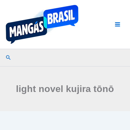
Ir
para
o
conteúdo
Pesquisar
light novel kujira tōnō