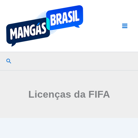
Ir
para
o
conteúdo
Pesquisar
Licenças da FIFA