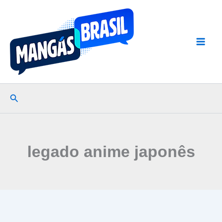
Ir
para
o
conteúdo
Pesquisar
legado anime japonês