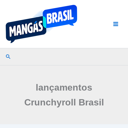
Ir
para
o
conteúdo
Pesquisar
lançamentos
Crunchyroll Brasil