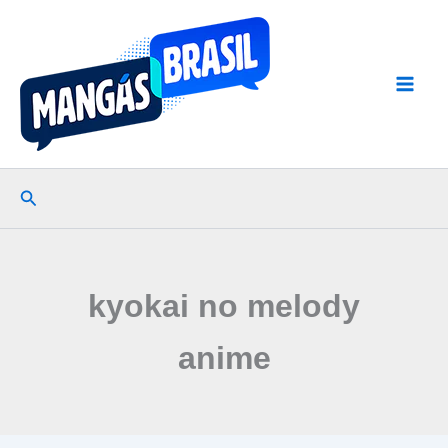
Ir
para
o
conteúdo
Pesquisar
kyokai no melody
anime