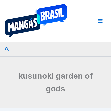
Ir
para
o
conteúdo
Pesquisar
kusunoki garden of
gods