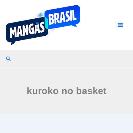
Ir
para
o
conteúdo
Pesquisar
kuroko no basket