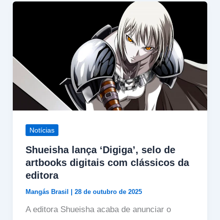
Notícias
Shueisha lança ‘Digiga’, selo de
artbooks digitais com clássicos da
editora
Mangás Brasil
|
28 de outubro de 2025
A editora Shueisha acaba de anunciar o