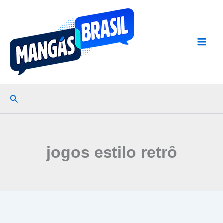
Ir
para
o
conteúdo
Pesquisar
jogos estilo retrô