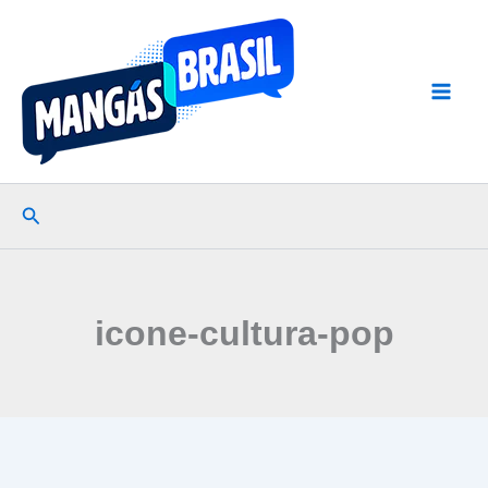
Ir
para
o
conteúdo
Pesquisar
icone-cultura-pop