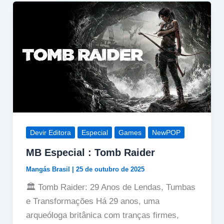
Devir Editora
Especial
Games
NewPOP
MB Especial : Tomb Raider
Mangás Brasil
|
25 de outubro de 2025
🏛️ Tomb Raider: 29 Anos de Lendas, Tumbas
e Transformações Há 29 anos, uma
arqueóloga britânica com tranças firmes,