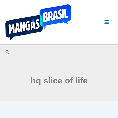
Ir
para
o
conteúdo
Pesquisar
hq slice of life