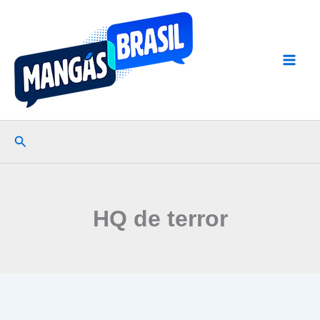
Ir
para
o
conteúdo
Pesquisar
HQ de terror